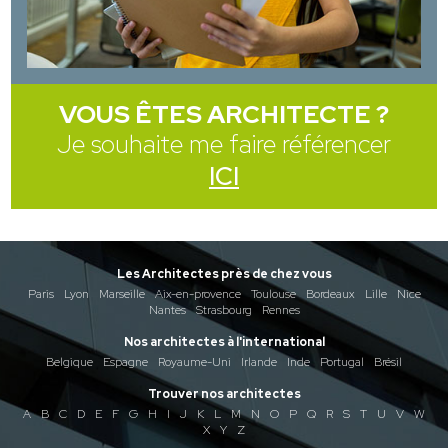
VOUS ÊTES ARCHITECTE ?
Je souhaite me faire référencer
ICI
Les Architectes près de chez vous
Paris
Lyon
Marseille
Aix-en-provence
Toulouse
Bordeaux
Lille
Nice
Nantes
Strasbourg
Rennes
Nos architectes à l'international
Belgique
Espagne
Royaume-Uni
Irlande
Inde
Portugal
Brésil
Trouver nos architectes
A
B
C
D
E
F
G
H
I
J
K
L
M
N
O
P
Q
R
S
T
U
V
W
X
Y
Z