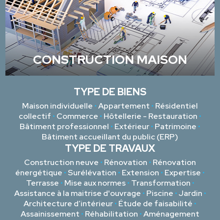
CONSTRUCTION MAISON
TYPE DE BIENS
Maison individuelle
•
Appartement
•
Résidentiel
collectif
•
Commerce
•
Hôtellerie - Restauration
•
Bâtiment professionnel
•
Extérieur
•
Patrimoine
•
Bâtiment accueillant du public (ERP)
TYPE DE TRAVAUX
Construction neuve
•
Rénovation
•
Rénovation
énergétique
•
Surélévation
•
Extension
•
Expertise
•
Terrasse
•
Mise aux normes
•
Transformation
•
Assistance à la maitrise d'ouvrage
•
Piscine
•
Jardin
•
Architecture d’intérieur
•
Étude de faisabilité
•
Assainissement
•
Réhabilitation
•
Aménagement