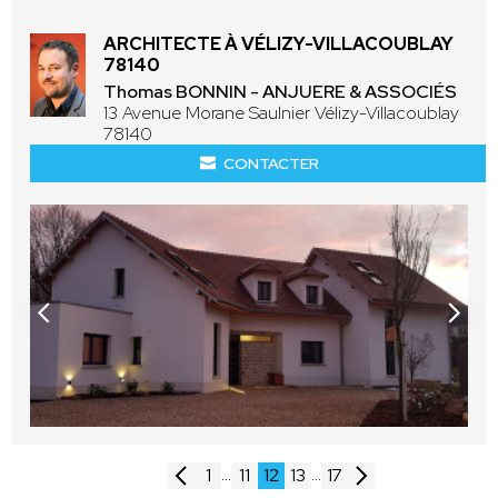
ARCHITECTE À VÉLIZY-VILLACOUBLAY
78140
Thomas BONNIN - ANJUERE & ASSOCIÉS
13 Avenue Morane Saulnier Vélizy-Villacoublay
78140
CONTACTER
...
...
1
11
12
13
17