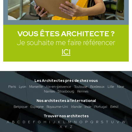
VOUS ÊTES ARCHITECTE ?
Je souhaite me faire référencer
ICI
Les Architectes près de chez vous
Paris
Lyon
Marseille
Aix-en-provence
Toulouse
Bordeaux
Lille
Nice
Nantes
Strasbourg
Rennes
Nos architectes à l'international
Belgique
Espagne
Royaume-Uni
Irlande
Inde
Portugal
Brésil
Trouver nos architectes
A
B
C
D
E
F
G
H
I
J
K
L
M
N
O
P
Q
R
S
T
U
V
W
X
Y
Z