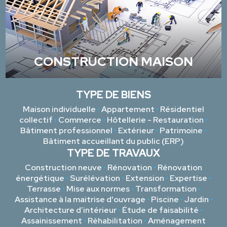
CONSTRUCTION MAISON
TYPE DE BIENS
Maison individuelle
•
Appartement
•
Résidentiel
collectif
•
Commerce
•
Hôtellerie - Restauration
•
Bâtiment professionnel
•
Extérieur
•
Patrimoine
•
Bâtiment accueillant du public (ERP)
TYPE DE TRAVAUX
Construction neuve
•
Rénovation
•
Rénovation
énergétique
•
Surélévation
•
Extension
•
Expertise
•
Terrasse
•
Mise aux normes
•
Transformation
•
Assistance à la maitrise d'ouvrage
•
Piscine
•
Jardin
•
Architecture d’intérieur
•
Étude de faisabilité
•
Assainissement
•
Réhabilitation
•
Aménagement